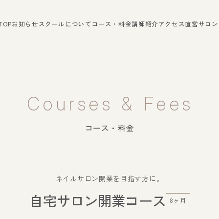
TOP
お知らせ
スクールについて
コース・
Co
イルスクール ローズデール
コース
Instagram
Courses 
コー
コース・
求
ネイ