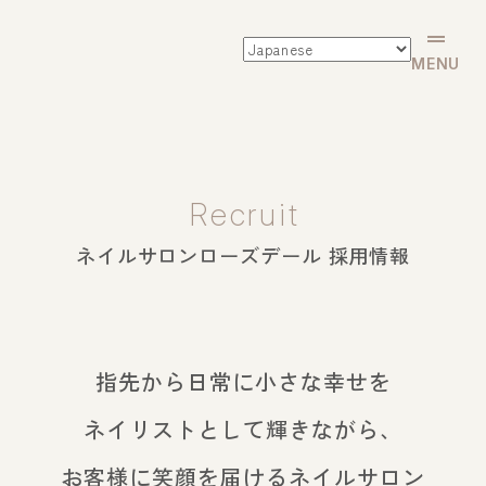
CLOSE
MENU
Courses
Recruit
コース一覧
ネイルサロンローズデール 採用情報
コース・料金
ネイルスペシャリストコース
指先から日常に小さな幸せを
サロンワークマスターコース
ネイリストとして輝きながら、
自宅サロン開業コース
お客様に笑顔を届けるネイルサロン