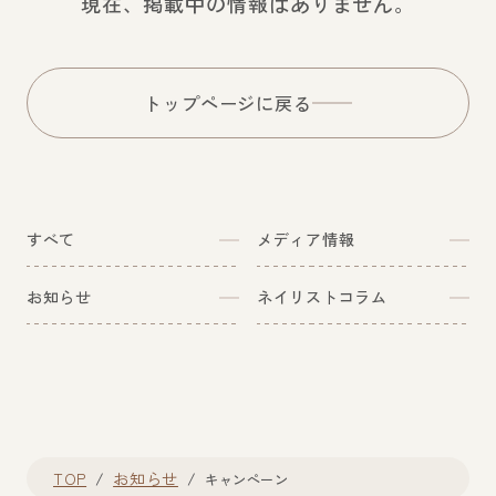
現在、掲載中の情報はありません。
無料相談・資料請求
トップページに戻る
TOP
お知らせ
すべて
メディア情報
スクールについて
コース・料金
お知らせ
ネイリストコラム
講師紹介
アクセス
直営ネイルサロン
採用情報
会社概要
お問合せ
TOP
お知らせ
キャンペーン